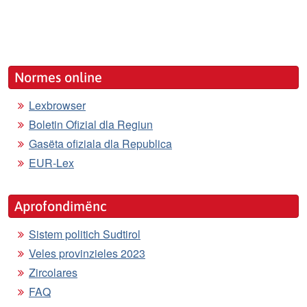
Normes online
Lexbrowser
Boletin Ofizial dla Regiun
Gasëta ofiziala dla Republica
EUR-Lex
Aprofondimënc
Sistem politich Sudtirol
Veles provinzieles 2023
Zircolares
FAQ