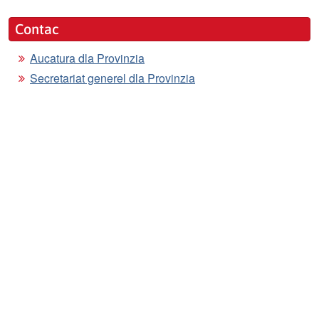
Contac
Aucatura dla Provinzia
Secretariat generel dla Provinzia
Direziun generala dla Provinzia
Sitemap
Despartí
Despartí
Despartí
Argomënt despartí:
© 2026
Provinzia autonoma de Bulsan - Südtirol
Cod. fisc.: 00390090215
E-mail:
info@provinzia.bz.it
PEC:
adm@pec.prov.bz.it